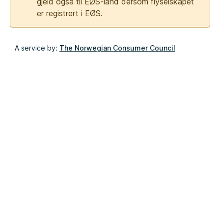
gjeld også til EØS-land dersom flyselskapet
er registrert i EØS.
A service by:
The Norwegian Consumer Council